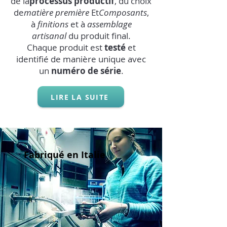
de la
processus productif
, du choix
de
matière première
Et
Composants
,
à
finitions
et à
assemblage
artisanal
du produit final.
Chaque produit est
testé
et
identifié de manière unique avec
un
numéro de série
.
LIRE LA SUITE
Fabriqué en Italie