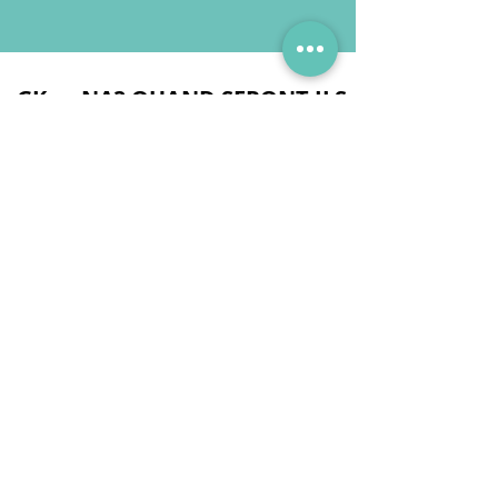
GK or NA? QUAND SERONT-ILS
DISPONIBLES?