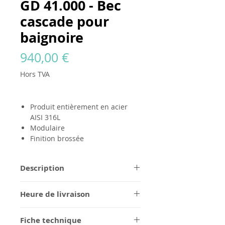
GD 41.000 - Bec
cascade pour
baignoire
Prix
940,00 €
Hors TVA
Produit entièrement en acier
AISI 316L
Modulaire
Finition brossée
Description
Tous les produits
GODANAA
sont
Heure de livraison
entièrement fabriqués en acier pur
AISI 316L, dans une finition brossée
1/2 semaines pour la finition en
sans aucun logo. Conçus pour être
Fiche technique
acier brossé, à confirmer pour les