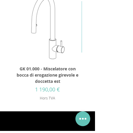
GK 01.000 - Miscelatore con
GD 32.250 - Tête de d
bocca di erogazione girevole e
cylindrique 250mm IN
doccetta est
avec visses de fixat
Prix
1 190,00 €
Hors TVA