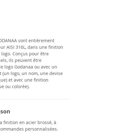
ODANAA
sont entièrement
ur AISI 316L, dans une finition
 logo. Conçus pour être
ls, ils peuvent être
le logo Godanaa ou avec un
t (un logo, un nom, une devise
ue) et avec une finition
ue ou colorée).
ison
 finition en acier brossé, à
 commandes personnalisées.