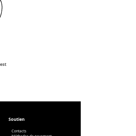
 est
GD 
Soutien
Contacts