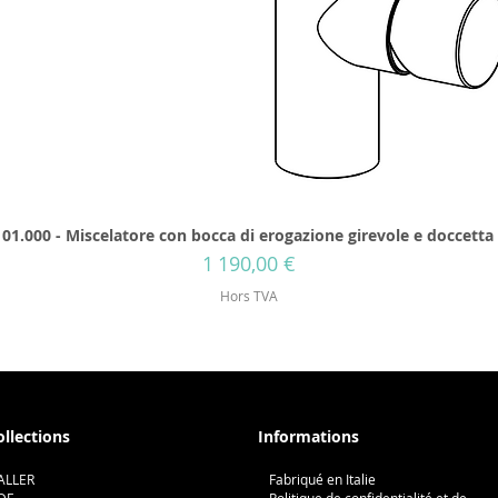
01.000 - Miscelatore con bocca di erogazione girevole e doccetta
Prix
1 190,00 €
Hors TVA
ollections
Informations
ALLER
Fabriqué en Italie