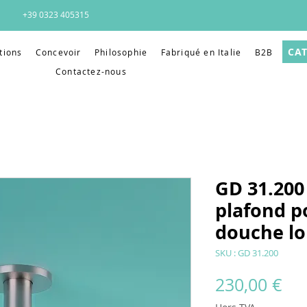
+39 0323 405315
CA
tions
Concevoir
Philosophie
Fabriqué en Italie
B2B
Contactez-nous
GD 31.200 
plafond 
douche l
SKU : GD 31.200
Pri
230,00 €