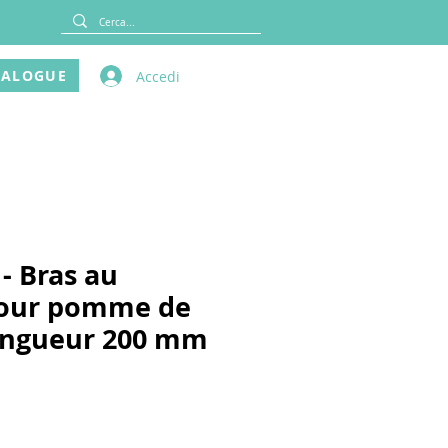
TALOGUE
Accedi
- Bras au
pour pomme de
ongueur 200 mm
x