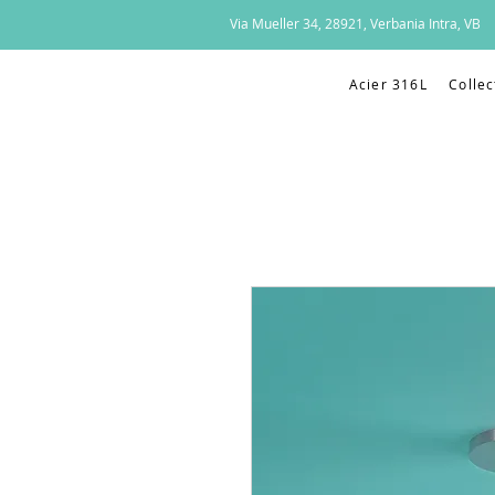
Via Mueller 34, 28921, Verbania Intra, VB
Acier 316L
Collec