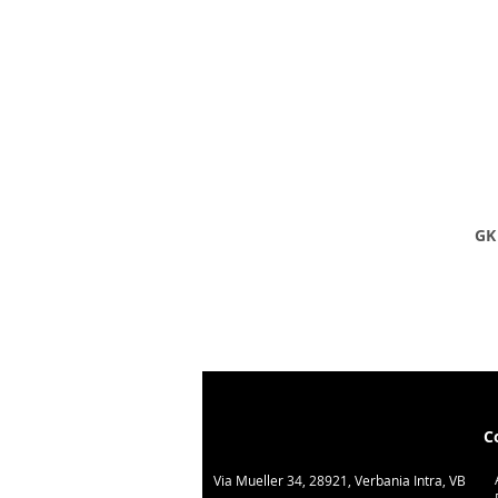
GK 
C
Via Mueller 34, 28921, Verbania Intra, VB