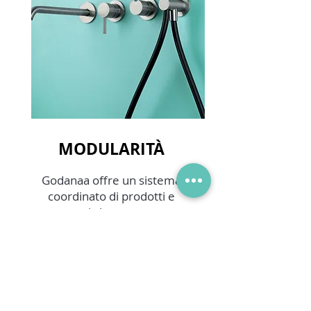
MODULARITÀ
Godanaa offre un sistema
coordinato di prodotti e
componenti che consentono un
elevato grado di
personalizzazione
dell’ambiente
bagno, sia estetica che funzionale.
Oltre alle composizioni private
wellness da noi proposte, con i