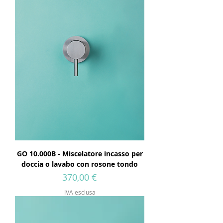
GO 10.000B - Miscelatore incasso per
doccia o lavabo con rosone tondo
Prezzo
370,00 €
IVA esclusa