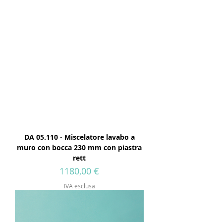
DA 05.110 - Miscelatore lavabo a
muro con bocca 230 mm con piastra
rett
Prezzo
1180,00 €
IVA esclusa