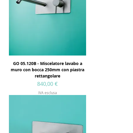
GO 05.120B - Miscelatore lavabo a
muro con bocca 250mm con piastra
rettangolare
Prezzo
840,00 €
IVA esclusa