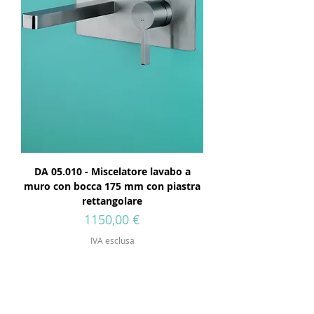
DA 05.010 - Miscelatore lavabo a
muro con bocca 175 mm con piastra
rettangolare
Prezzo
1150,00 €
IVA esclusa