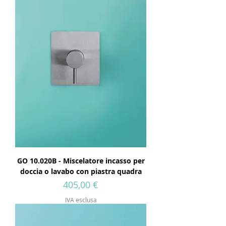
GO 10.020B - Miscelatore incasso per
doccia o lavabo con piastra quadra
Prezzo
405,00 €
IVA esclusa