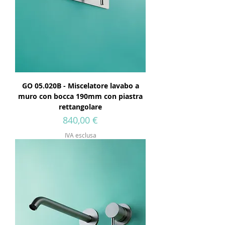
GO 05.020B - Miscelatore lavabo a
muro con bocca 190mm con piastra
rettangolare
Prezzo
840,00 €
IVA esclusa