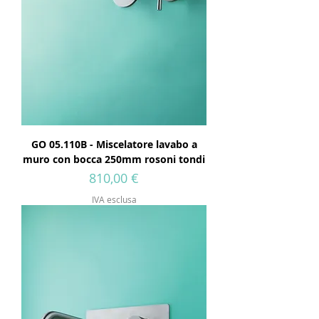
GO 05.110B - Miscelatore lavabo a
muro con bocca 250mm rosoni tondi
Prezzo
810,00 €
IVA esclusa