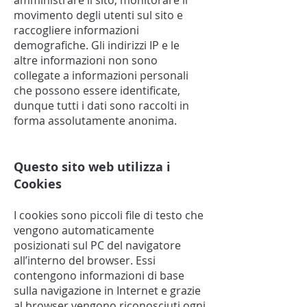
amministrare il sito, monitorare il
movimento degli utenti sul sito e
raccogliere informazioni
demografiche. Gli indirizzi IP e le
altre informazioni non sono
collegate a informazioni personali
che possono essere identificate,
dunque tutti i dati sono raccolti in
forma assolutamente anonima.
Questo sito web utilizza i
Cookies
I cookies sono piccoli file di testo che
vengono automaticamente
posizionati sul PC del navigatore
all’interno del browser. Essi
contengono informazioni di base
sulla navigazione in Internet e grazie
al browser vengono riconosciuti ogni