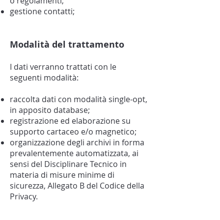
o regolamenti;
gestione contatti;
Modalità del trattamento
I dati verranno trattati con le
seguenti modalità:
raccolta dati con modalità single-opt,
in apposito database;
registrazione ed elaborazione su
supporto cartaceo e/o magnetico;
organizzazione degli archivi in forma
prevalentemente automatizzata, ai
sensi del Disciplinare Tecnico in
materia di misure minime di
sicurezza, Allegato B del Codice della
Privacy.​