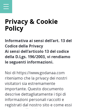
Privacy & Cookie
Policy
Informativa ai sensi dell'art. 13 del
Codice della Privacy
Ai sensi dell'articolo 13 del codice
della D.Lgs. 196/2003, vi rendiamo
le seguenti informazioni.
Noi di
https://www.godanaa.com
riteniamo che la privacy dei nostri
visitatori sia estremamente
importante. Questo documento
descrive dettagliatamente i tipi di
informazioni personali raccolti e
registrati dal nostro sito e come essi