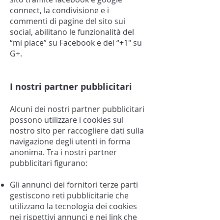
connect, la condivisione e i
commenti di pagine del sito sui
social, abilitano le funzionalità del
“mi piace” su Facebook e del “+1″ su
G+.
I nostri partner pubblicitari
Alcuni dei nostri partner pubblicitari
possono utilizzare i cookies sul
nostro sito per raccogliere dati sulla
navigazione degli utenti in forma
anonima. Tra i nostri partner
pubblicitari figurano:
Gli annunci dei fornitori terze parti
gestiscono reti pubblicitarie che
utilizzano la tecnologia dei cookies
nei rispettivi annunci e nei link che