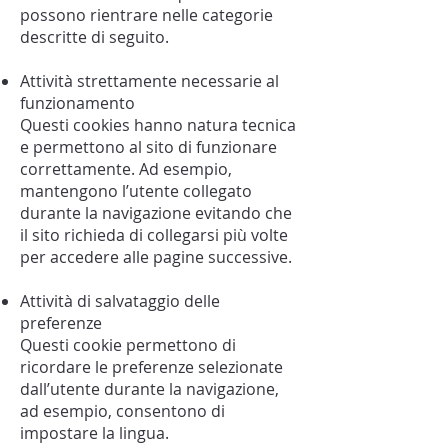
possono rientrare nelle categorie
descritte di seguito.
Attività strettamente necessarie al
funzionamento
Questi cookies hanno natura tecnica
e permettono al sito di funzionare
correttamente. Ad esempio,
mantengono l’utente collegato
durante la navigazione evitando che
il sito richieda di collegarsi più volte
per accedere alle pagine successive.
Attività di salvataggio delle
preferenze
Questi cookie permettono di
ricordare le preferenze selezionate
dall’utente durante la navigazione,
ad esempio, consentono di
impostare la lingua.