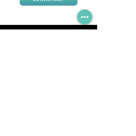
Via Mueller 34, 28921, Verbania Intra, VB
Telefono:
+39 0323 405315
Email:
info@godanaa.com
PEC:
godanaa@pec.it
Collezioni
GO
DA
GO + DA
GK