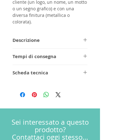
cliente (un logo, un nome, un motto
o un segno grafico) e con una
diversa finitura (metallica o
colorata).
Descrizione
Prodotto realizzato interamente
Tempi di consegna
in purissimo acciaio AISI 316L
Aereatore e cartuccia a
1/2 settimane per la finitura in
risparmio idrico
Scheda tecnica
acciaio spazzolato, da confermare
Modulare
per gli ordini personalizzati.
Istruzioni di montaggio
Finitura spazzolata
Disegni dimensionali
FAQs
3D
Termini & Condizioni
Garanzia
Sei interessato a questo
prodotto?
Contattaci oggi stesso...