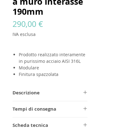
a muro interasse
190mm
Prezzo
290,00 €
IVA esclusa
Prodotto
realizzato interamente
in purissimo acciaio AISI 316L
Modulare
Finitura spazzolata
Descrizione
Tutti i prodott
i GODANAA
sono
Tempi di consegna
realizzati completamente in
purissimo acciaio AISI 316L, in
1/2 settimane per la finitura in
finitura spazzolata senza alcun
Scheda tecnica
acciaio spazzolato, da confermare
logo. Progettati per essere
per gli ordini personalizzati.
Disegni dimensionali
modulari ed eterni, possono essere