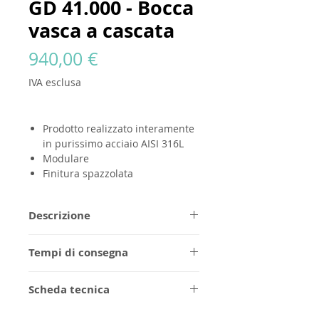
GD 41.000 - Bocca
vasca a cascata
Prezzo
940,00 €
IVA esclusa
Prodotto
realizzato interamente
in purissimo acciaio AISI 316L
Modulare
Finitura spazzolata
Descrizione
Tutti i prodott
i GODANAA
sono
Tempi di consegna
realizzati completamente in
purissimo acciaio AISI 316L, in
1/2 settimane per la finitura in
finitura spazzolata senza alcun
Scheda tecnica
acciaio spazzolato, da confermare
logo. Progettati per essere
per gli ordini personalizzati.
Istruzioni di montaggio
modulari ed eterni, possono essere