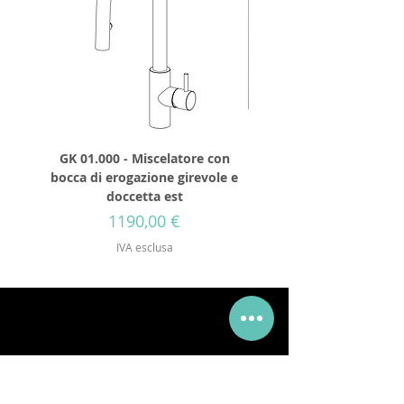
GK 01.000 - Miscelatore con
GD 32.250 - Soffione 
bocca di erogazione girevole e
diametro 250mm senza 
doccetta est
Prezzo
1190,00 €
IVA esclusa
Via Mueller 34, 28921, Verbania Intra, VB
Telefono:
+39 0323 405315