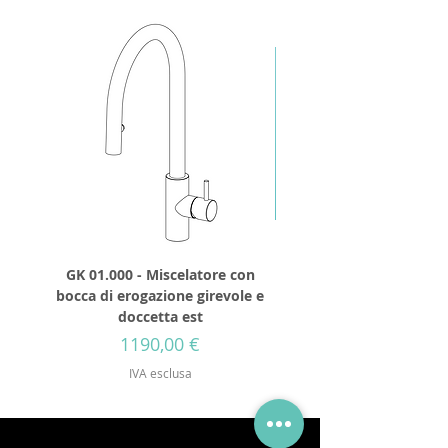
GK 01.000 - Miscelatore con
GD 32.250 - Soffione 
bocca di erogazione girevole e
diametro 250mm senza 
doccetta est
Prezzo
1190,00 €
IVA esclusa