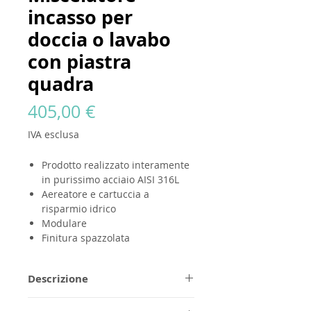
incasso per
doccia o lavabo
con piastra
quadra
Prezzo
405,00 €
IVA esclusa
Prodotto realizzato interamente
in purissimo acciaio AISI 316L
Aereatore e cartuccia a
risparmio idrico
Modulare
Finitura spazzolata
Descrizione
Tutti i prodotti
GODANAA
sono