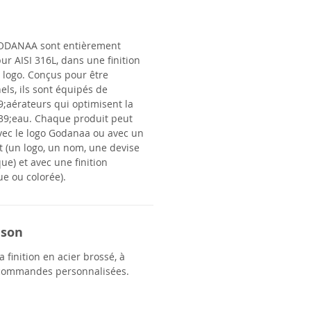
ODANAA
sont entièrement
ur AISI 316L, dans une finition
 logo. Conçus pour être
els, ils sont équipés de
;aérateurs qui optimisent la
9;eau. Chaque produit peut
vec le logo Godanaa ou avec un
t (un logo, un nom, une devise
ue) et avec une finition
ue ou colorée).
ison
 finition en acier brossé, à
 commandes personnalisées.