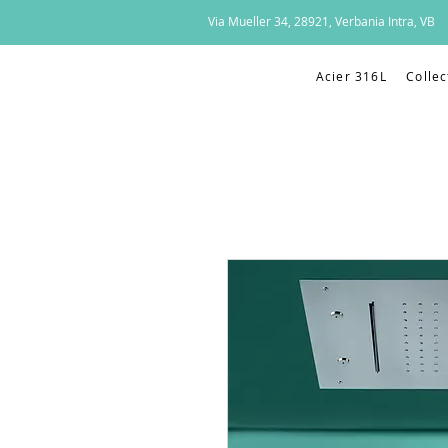
Via Mueller 34, 28921, Verbania Intra, VB
Acier 316L
Collec