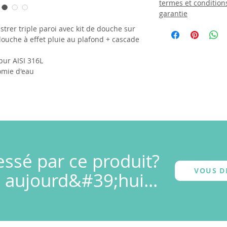
termes et condition
garantie
er triple paroi avec kit de douche sur
uche à effet pluie au plafond + cascade
pur AISI 316L
omie d'eau
essé par ce produit?
VOUS D
 aujourd&#39;hui...