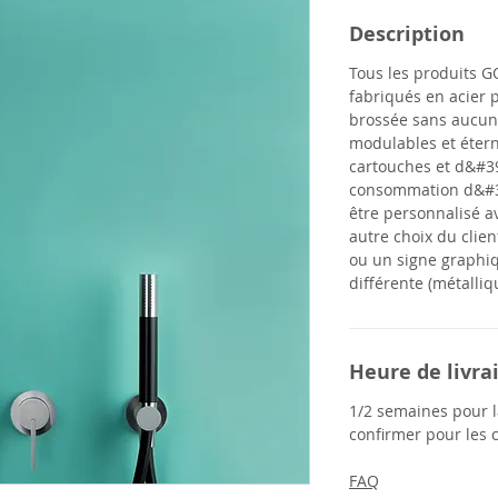
Description
Tous les produits
G
fabriqués en acier p
brossée sans aucun
modulables et étern
cartouches et d&#39
consommation d&#3
être personnalisé a
autre choix du clien
ou un signe graphiq
différente (métalliq
Heure de livra
1/2 semaines pour la
confirmer pour les
FAQ