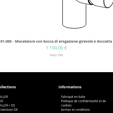
01.000 - Miscelatore con bocca di erogazione girevole e doccetta
Prix
1 190,00 €
Hors TVA
ollections
Informations
ALLER
Fabriqué en Italie
DE
Politique de confidentialité et de
ALLER + DE
cookies
Extension GK
termes et conditions