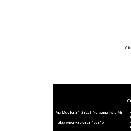
GK 
C
Via Mueller 34, 28921, Verbania Intra, VB
Téléphoner:
+39 0323 405315