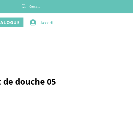
TALOGUE
Accedi
et de douche 05
rix