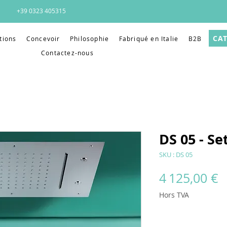
+39 0323 405315
CA
tions
Concevoir
Philosophie
Fabriqué en Italie
B2B
Contactez-nous
DS 05 - S
SKU : DS 05
P
4 125,00 €
Hors TVA