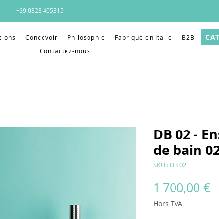
+39 0323 405315
CA
tions
Concevoir
Philosophie
Fabriqué en Italie
B2B
Contactez-nous
DB 02 - E
de bain 0
SKU : DB 02
P
1 700,00 €
Hors TVA