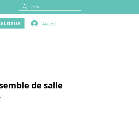
TALOGUE
Accedi
nsemble de salle
2
rix