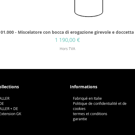
01.000 - Miscelatore con bocca di erogazione girevole e doccetta
Prix
1 190,00 €
Hors TVA
ollections
Informations
ALLER
Fabriqué en Italie
DE
Politique de confidentialité et de
ALLER + DE
cookies
Extension GK
termes et conditions
garantie