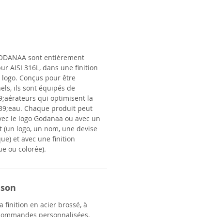
ODANAA
sont entièrement
ur AISI 316L, dans une finition
 logo. Conçus pour être
els, ils sont équipés de
;aérateurs qui optimisent la
9;eau. Chaque produit peut
vec le logo Godanaa ou avec un
t (un logo, un nom, une devise
ue) et avec une finition
ue ou colorée).
ison
 finition en acier brossé, à
 commandes personnalisées.