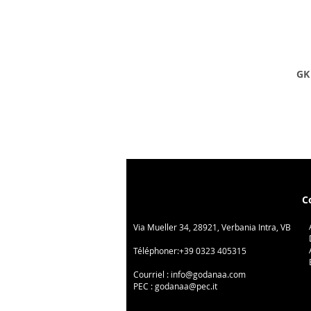
GK 
C
Via Mueller 34, 28921, Verbania Intra, VB
Téléphoner:
+39 0323 405315
Courriel :
info@godanaa.com
PEC :
godanaa@pec.it