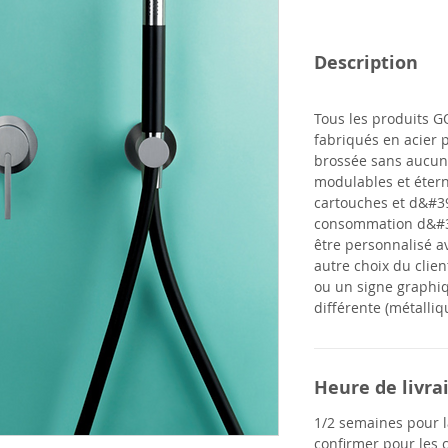
Description
Tous les produits
G
fabriqués en acier p
brossée sans aucun
modulables et étern
cartouches et d&#39
consommation d&#3
être personnalisé a
autre choix du clien
ou un signe graphiq
différente (métalliq
Heure de livra
1/2 semaines pour la
confirmer pour les