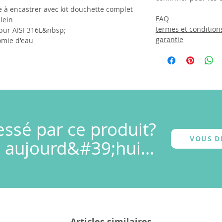
 encastrer avec kit douchette complet
FAQ
lein
termes et condition
 pur AISI 316L&nbsp;
garantie
omie d'eau
essé par ce produit?
VOUS D
 aujourd&#39;hui...
Articles similaires