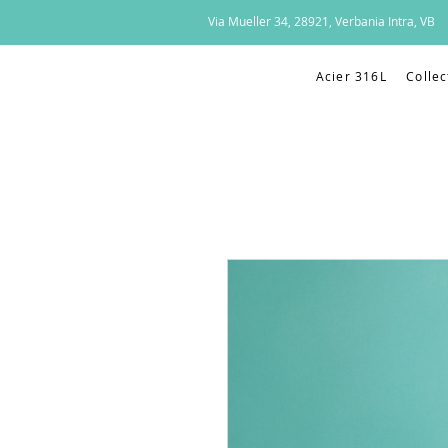
Via Mueller 34, 28921, Verbania Intra, VB
Acier 316L
Collec