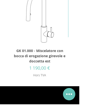
GK 01.000 - Miscelatore con
GD 32.250 - Tête de d
bocca di erogazione girevole e
cylindrique 250mm IN
doccetta est
avec visses de fixat
Prix
1 190,00 €
Hors TVA
Via Mueller 34, 28921, Verbania Intra, VB