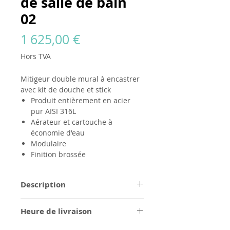
de salle de bain
02
Prix
1 625,00 €
Hors TVA
Mitigeur double mural à encastrer
avec kit de douche et stick
Produit entièrement en acier
pur AISI 316L
Aérateur et cartouche à
économie d'eau
Modulaire
Finition brossée
Description
Tous les produits
GODANAA
sont
Heure de livraison
entièrement fabriqués en acier pur
AISI 316L, dans une finition brossée