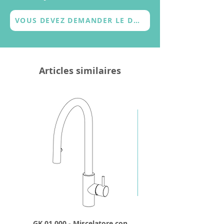
VOUS DEVEZ DEMANDER LE DEVIS
Articles similaires
GK 01.000 - Miscelatore con
GD 32.250 - Tête de d