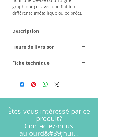
nom, une devise ou un signe
graphique) et avec une finition
différente (métallique ou colorée).
Description
Produit entièrement en acier
Heure de livraison
pur AISI 316L&nbsp;
Aérateur et cartouche à
1/2 semaines pour la finition en
économie d&#39;eau
Fiche technique
acier brossé, à confirmer pour les
Modulaire
commandes personnalisées.
instructions de montage
Finition brossée
Plans cotés
FAQ
3D
termes et conditions
garantie
Êtes-vous intéressé par ce
produit?
Contactez-nous
aujourd&#39;hui...