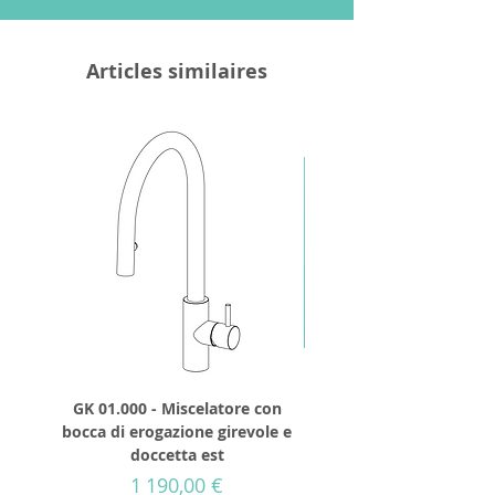
Articles similaires
GK 01.000 - Miscelatore con
GD 32.250 - Tête de d
bocca di erogazione girevole e
cylindrique 250mm IN
doccetta est
avec visses de fixat
Prix
1 190,00 €