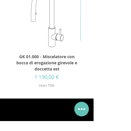
GK 01.000 - Miscelatore con
GD 32.250 - Tête de d
bocca di erogazione girevole e
cylindrique 250mm IN
doccetta est
avec visses de fixat
Prix
1 190,00 €
Hors TVA
Via Mueller 34, 28921, Verbania Intra, VB