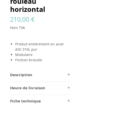
rouleau
horizontal
Prix
210,00 €
Hors TVA
Produit entièrement en acier
AISI 316L pur
Modulaire
Finition brossée
Description
Tous les produits
GODANAA
sont
Heure de livraison
entièrement fabriqués en acier pur
AISI 316L, dans une finition brossée
1/2 semaines pour la finition en
sans aucun logo. Conçus pour être
Fiche technique
acier brossé, à confirmer pour les
modulables et éternels, ils peuvent
commandes personnalisées.
instructions de montage
être personnalisés avec le logo