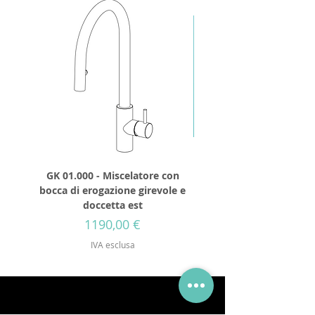
GK 01.000 - Miscelatore con
GD 32.250 - Soffione 
bocca di erogazione girevole e
diametro 250mm senza 
doccetta est
Prezzo
1190,00 €
IVA esclusa