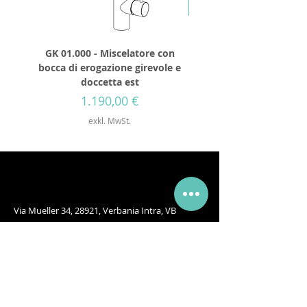
GK 01.000 - Miscelatore con
GD 32.250 - Runder Du
bocca di erogazione girevole e
Durchmesser 250mm
doccetta est
Preis
1.190,00 €
exkl. MwSt.
Via Mueller 34, 28921, Verbania Intra, VB
Telefon:
+39 0323 405315
Email:
info@godanaa.com
PEC:
godanaa@pec.it