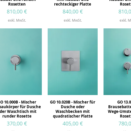
Rosetten
rechteckiger Platte
Roset
Preis
Preis
Preis
810,00 €
840,00 €
810,
exkl. MwSt.
exkl. MwSt.
exkl. M
O 10.000B - Mischer
GO 10.020B - Mischer für
GO 13.0
baukörper für Dusche
Dusche oder
Brausebatte
der Waschtisch mit
Waschbecken mit
Wege-Umste
runder Rosette
quadratischer Platte
Roset
Preis
Preis
Preis
370,00 €
405,00 €
780,