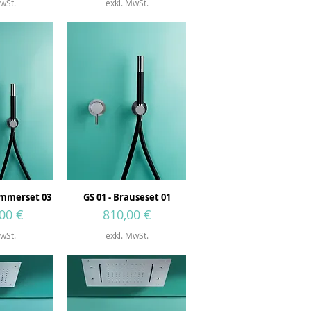
wSt.
exkl. MwSt.
immerset 03
GS 01 - Brauseset 01
Preis
00 €
810,00 €
wSt.
exkl. MwSt.