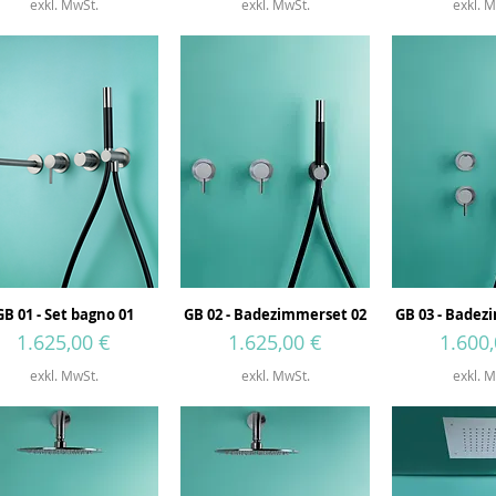
exkl. MwSt.
exkl. MwSt.
exkl. M
GB 01 - Set bagno 01
GB 02 - Badezimmerset 02
GB 03 - Badez
Preis
Preis
Preis
1.625,00 €
1.625,00 €
1.600,
exkl. MwSt.
exkl. MwSt.
exkl. M