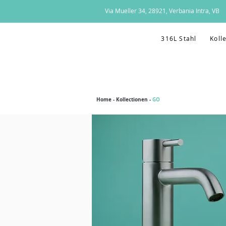
Via Mueller 34, 28921, Verbania Intra, VB
316L Stahl
Koll
Home
-
Kollectionen
-
GO