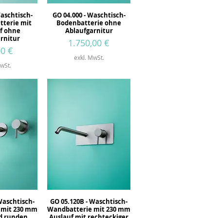
Waschtisch-
GO 04.000 - Waschtisch-
tterie mit
Bodenbatterie ohne
f ohne
Ablaufgarnitur
rnitur
Preis
1.750,00 €
00 €
exkl. MwSt.
wSt.
Waschtisch-
GO 05.120B - Waschtisch-
 mit 230 mm
Wandbatterie mit 230 mm
d runden
Auslauf mit rechteckiger