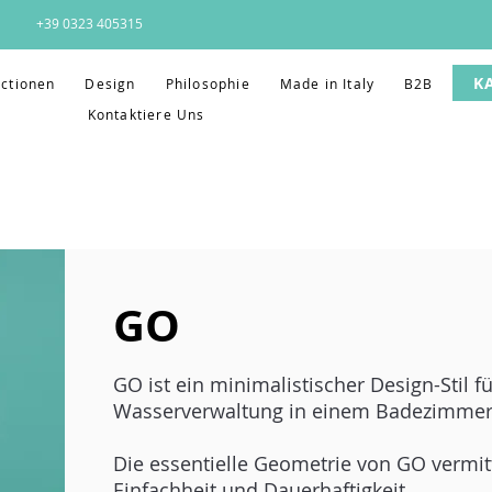
+39 0323 405315
K
ectionen
Design
Philosophie
Made in Italy
B2B
Kontaktiere Uns
GO
GO ist ein minimalistischer Design-Stil f
Wasserverwaltung in einem Badezimmer
Die essentielle Geometrie von GO vermit
Einfachheit und Dauerhaftigkeit.