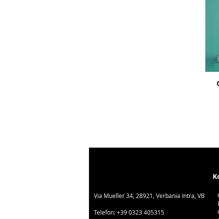
K
Via Mueller 34, 28921, Verbania Intra, VB
Telefon:
+39 0323 405315