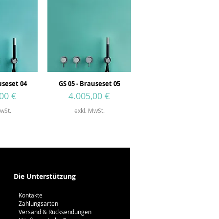
useset 04
GS 05 - Brauseset 05
Preis
00 €
4.005,00 €
wSt.
exkl. MwSt.
Die Unterstützung
Kontakte
Zahlungsarten
Versand & Rücksendungen