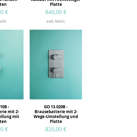
ten
Platte
Preis
00 €
840,00 €
wSt.
exkl. MwSt.
10B -
GO 13.020B -
rie mit 2-
Brausebatterie mit 2-
llung mit
Wege-Umstellung und
ten
Platte
Preis
00 €
820,00 €