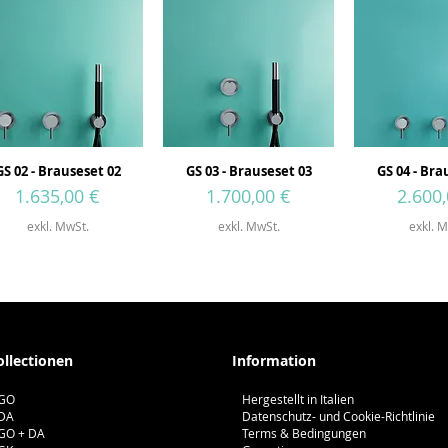
GS 02 - Brauseset 02
GS 03 - Brauseset 03
GS 04 - Bra
Preis
Preis
Preis
1.635,00 €
1.700,00 €
2.600,
exkl. MwSt.
exkl. MwSt.
exkl. M
ollectionen
Information
GO
Hergestellt in Italien
DA
Datenschutz- und Cookie-Richtlinie
GO + DA
Terms & Bedingungen