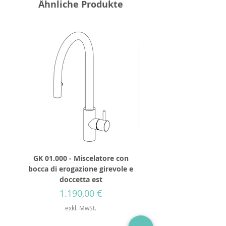
Ähnliche Produkte
GK 01.000 - Miscelatore con
GD 32.250 - Runder Du
bocca di erogazione girevole e
Durchmesser 250mm
doccetta est
Preis
1.190,00 €
exkl. MwSt.