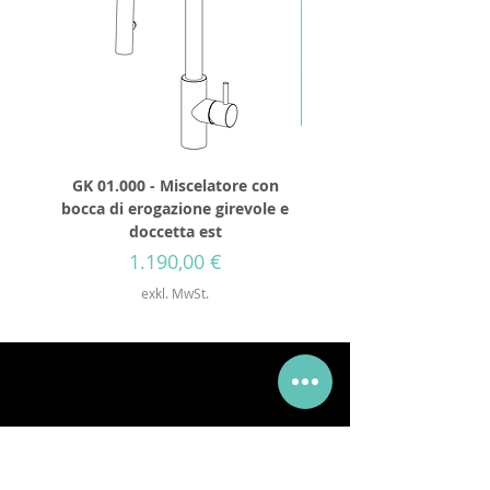
GK 01.000 - Miscelatore con
GD 32.250 - Runder Du
bocca di erogazione girevole e
Durchmesser 250mm
doccetta est
Preis
1.190,00 €
exkl. MwSt.
Via Mueller 34, 28921, Verbania Intra, VB
Telefon:
+39 0323 405315