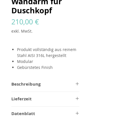
Wandarm für
Duschkopf
Preis
210,00 €
exkl. MwSt.
Produkt vollständig aus reinem
Stahl AISI 316L hergestellt
Modular
Gebürstetes Finish
Beschreibung
Alle Produkte
die GODANAA
sind
Lieferzeit
vollständig aus reinem AISI 316L-
Stahl in gebürsteter Ausführung
1/2 Wochen für gebürstetes
ohne Logo gefertigt. Sie sind
Datenblatt
Stahlfinish, für
modular und ewig konzipiert und
Sonderanfertigungen zu
Montageanleitungen
können mit dem Godanaa-Logo