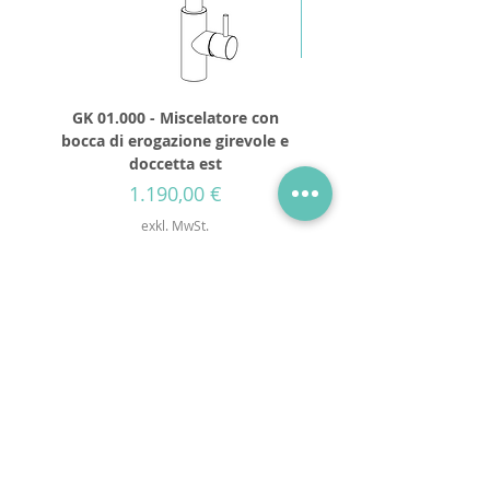
GK 01.000 - Miscelatore con
GD 32.250 - Runder Du
bocca di erogazione girevole e
Durchmesser 250mm
doccetta est
Preis
1.190,00 €
exkl. MwSt.
Via Mueller 34, 28921, Verbania Intra, VB
Telefon:
+39 0323 405315
Email:
info@godanaa.com
PEC:
godanaa@pec.it