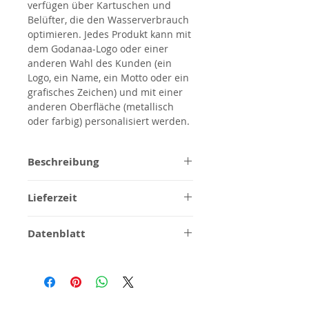
verfügen über Kartuschen und
Belüfter, die den Wasserverbrauch
optimieren. Jedes Produkt kann mit
dem Godanaa-Logo oder einer
anderen Wahl des Kunden (ein
Logo, ein Name, ein Motto oder ein
grafisches Zeichen) und mit einer
anderen Oberfläche (metallisch
oder farbig) personalisiert werden.
Beschreibung
Produkt vollständig aus reinem
Lieferzeit
Stahl AISI 316L;
Wassersparender Luftsprudler
1/2 Wochen für gebürstetes
und Kartusche
Datenblatt
Stahlfinish, für
Modular
Sonderanfertigungen zu
Maßzeichnungen
Gebürstetes Finish
bestätigen.
Häufig gestellte Fragen