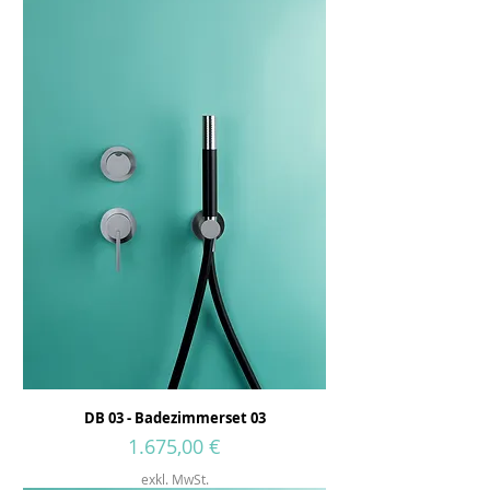
DB 03 - Badezimmerset 03
Preis
1.675,00 €
exkl. MwSt.