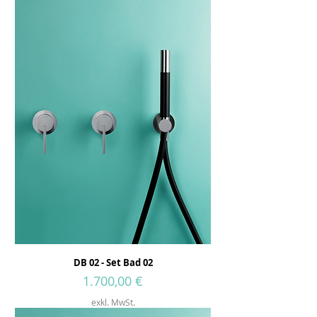
DB 02 - Set Bad 02
Preis
1.700,00 €
exkl. MwSt.