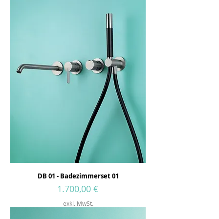
DB 01 - Badezimmerset 01
Preis
1.700,00 €
exkl. MwSt.