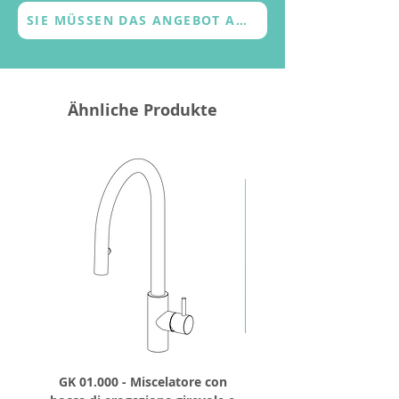
SIE MÜSSEN DAS ANGEBOT ANFORDERN
Ähnliche Produkte
GK 01.000 - Miscelatore con
GD 32.250 - Runder Du