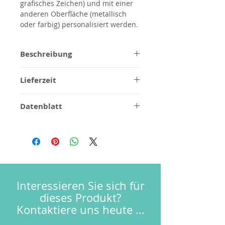
grafisches Zeichen) und mit einer
anderen Oberfläche (metallisch
oder farbig) personalisiert werden.
Beschreibung
Produkt vollständig aus reinem
Lieferzeit
Stahl AISI 316L
Belüfter und Kartusche Wasser
1/2 Wochen für gebürstetes
sparen
Datenblatt
Stahlfinish, für
Modular
Sonderanfertigungen zu
Montageanleitungen
Gebürstetes Finish
bestätigen.
Maßzeichnungen
3D
Häufig gestellte Fragen
Terms & Bedingungen
Garantie
Interessieren Sie sich für
dieses Produkt?
Kontaktiere uns heute ...