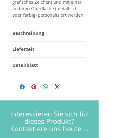
grafisches Zeichen) und mit einer
anderen Oberfläche (metallisch
oder farbig) personalisiert werden.
Beschreibung
Produkt vollständig aus reinem
Lieferzeit
Stahl AISI 316L&nbsp;
Wassersparender Luftsprudler
1/2 Wochen für gebürstetes
und Kartusche
Datenblatt
Stahlfinish, für
Modular
Sonderanfertigungen zu
Montageanleitungen
Gebürstetes Finish
bestätigen.
Maßzeichnungen
3D
Häufig gestellte Fragen
Terms & Bedingungen
Garantie
Interessieren Sie sich für
dieses Produkt?
Kontaktiere uns heute ...