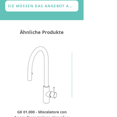
SIE MÜSSEN DAS ANGEBOT ANFORDERN
Ähnliche Produkte
GK 01.000 - Miscelatore con
GD 32.250 - Runder Du