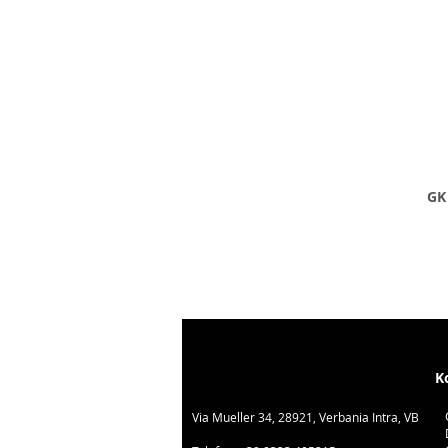
GK 
K
Via Mueller 34, 28921, Verbania Intra, VB