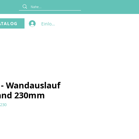
ATALOG
Einloggen
 - Wandauslauf
and 230mm
.230
is