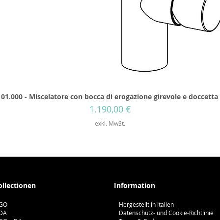
01.000 - Miscelatore con bocca di erogazione girevole e doccetta
Preis
1.190,00 €
exkl. MwSt.
ollectionen
Information
GO
Hergestellt in Italien
DA
Datenschutz- und Cookie-Richtlinie