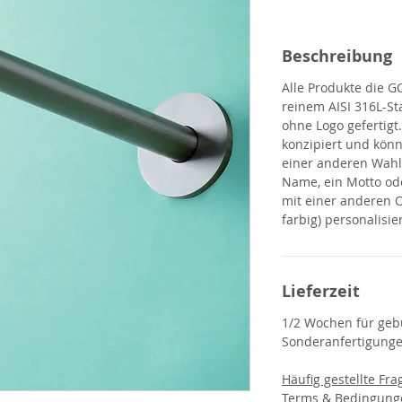
Beschreibung
Alle Produkte
die 
reinem AISI 316L-St
ohne Logo gefertigt
konzipiert und kön
einer anderen Wahl
Name, ein Motto ode
mit einer anderen O
farbig) personalisie
Lieferzeit
1/2 Wochen für gebü
Sonderanfertigunge
Häufig gestellte Fra
Terms & Bedingung