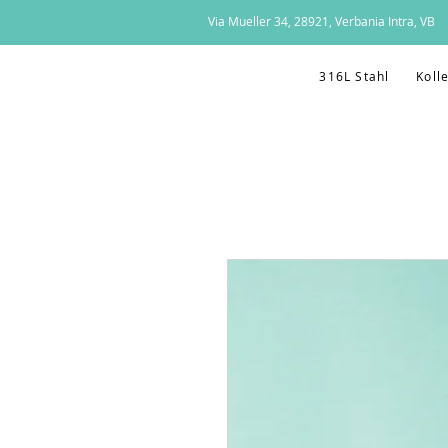
Via Mueller 34, 28921, Verbania Intra, VB
316L Stahl
Koll