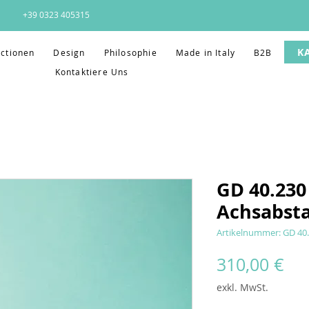
+39 0323 405315
K
ectionen
Design
Philosophie
Made in Italy
B2B
Kontaktiere Uns
GD 40.230
Achsabst
Artikelnummer: GD 40
Pre
310,00 €
exkl. MwSt.