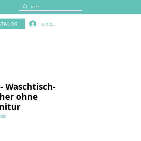
ATALOG
Einloggen
 - Waschtisch-
her ohne
nitur
.000
reis