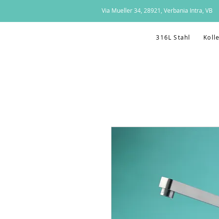
Via Mueller 34, 28921, Verbania Intra, VB
316L Stahl
Koll