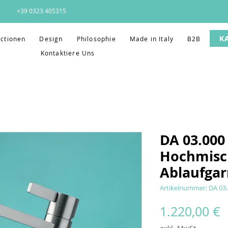
+39 0323 405315
K
ectionen
Design
Philosophie
Made in Italy
B2B
Kontaktiere Uns
DA 03.000
Hochmisc
Ablaufgar
Artikelnummer: DA 03
P
1.220,00 €