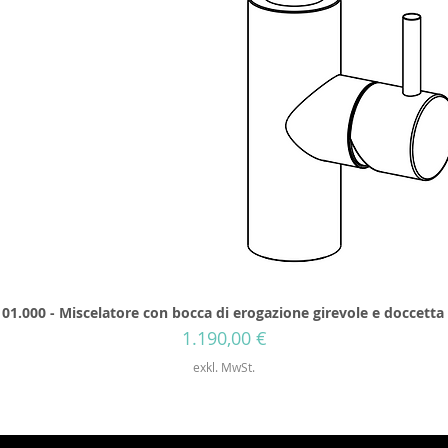
01.000 - Miscelatore con bocca di erogazione girevole e doccetta
Preis
1.190,00 €
exkl. MwSt.