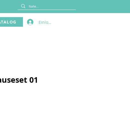
ATALOG
Einloggen
auseset 01
is