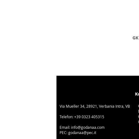
GK 
K
Via Mueller 34, 28921, Verbania Intra, VB
Telefon:
+39 0323 405315
Email:
info@godanaa.com
PEC:
godanaa@pec.it