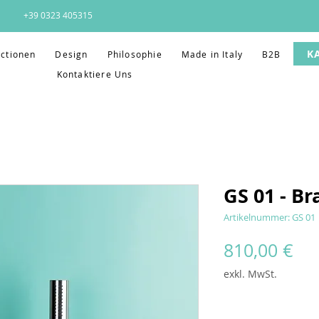
+39 0323 405315
K
ectionen
Design
Philosophie
Made in Italy
B2B
Kontaktiere Uns
GS 01 - Br
Artikelnummer: GS 01
Pre
810,00 €
exkl. MwSt.