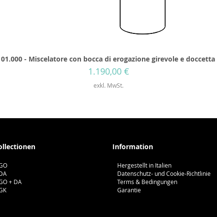
01.000 - Miscelatore con bocca di erogazione girevole e doccetta
Preis
1.190,00 €
exkl. MwSt.
ollectionen
Information
GO
Hergestellt in Italien
DA
Datenschutz- und Cookie-Richtlinie
GO + DA
Terms & Bedingungen
GK
Garantie