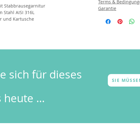
Terms & Bedingung
t Stabbrausegarnitur
Garantie
m Stahl AISI 316L
r und Kartusche
e sich für dieses
SIE MÜSS
 heute ...