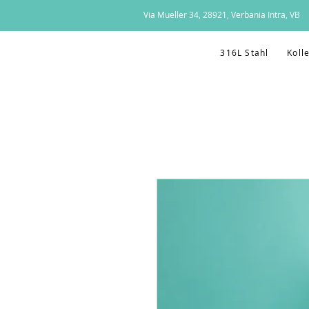
Via Mueller 34, 28921, Verbania Intra, VB
316L Stahl
Koll