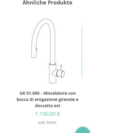
Ähnliche Produkte
GK 01.000 - Miscelatore con
GD 32.250 - Runder Du
bocca di erogazione girevole e
Durchmesser 250mm
doccetta est
Preis
1.190,00 €
exkl. MwSt.