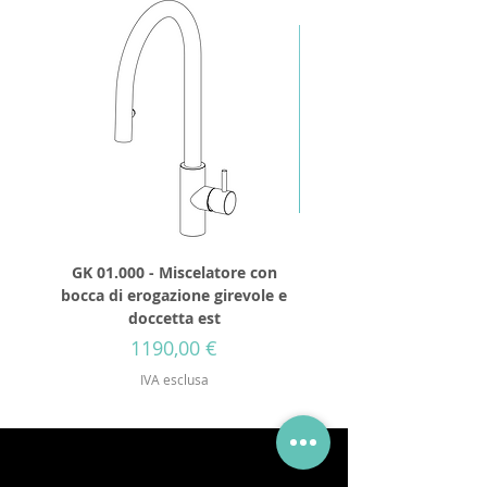
GK 01.000 - Miscelatore con
GD 32.250 - Soffione 
bocca di erogazione girevole e
diametro 250mm senza 
doccetta est
Prezzo
1190,00 €
IVA esclusa