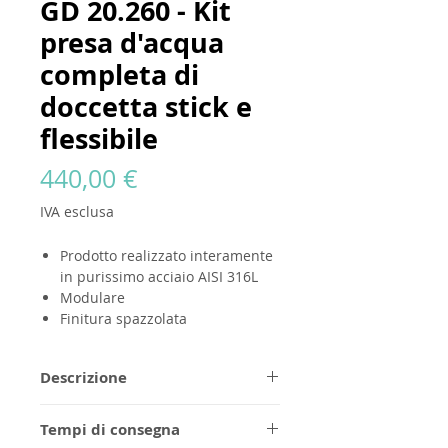
GD 20.260 - Kit
presa d'acqua
completa di
doccetta stick e
flessibile
Prezzo
440,00 €
IVA esclusa
Prodotto
realizzato interamente
in purissimo acciaio AISI 316L
Modulare
Finitura spazzolata
Descrizione
Tutti i prodott
i GODANAA
sono
Tempi di consegna
realizzati completamente in