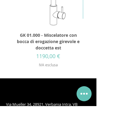
GK 01.000 - Miscelatore con
GD 32.250 - Soffione 
bocca di erogazione girevole e
diametro 250mm senza 
doccetta est
Prezzo
1190,00 €
IVA esclusa
Via Mueller 34, 28921, Verbania Intra, VB
Telefono:
+39 0323 405315
Email:
info@godanaa.com
PEC:
godanaa@pec.it