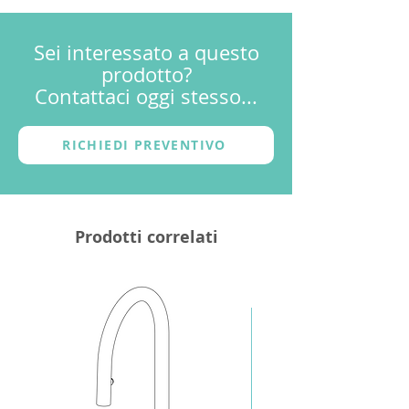
cliente (un logo, un nome, un motto
Garanzia
o un segno grafico) e con una
diversa finitura (metallica o
Sei interessato a questo
colorata).
prodotto?
Contattaci oggi stesso...
RICHIEDI PREVENTIVO
Prodotti correlati