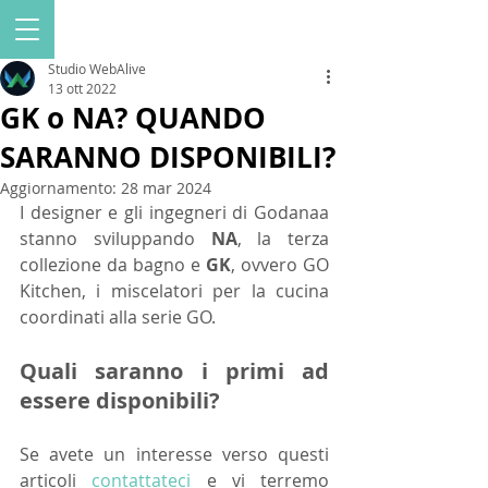
Studio WebAlive
13 ott 2022
GK o NA? QUANDO
SARANNO DISPONIBILI?
Aggiornamento:
28 mar 2024
I designer e gli ingegneri di Godanaa 
stanno sviluppando 
NA
, la terza 
collezione da bagno e 
GK
, ovvero GO 
Kitchen, i miscelatori per la cucina 
coordinati alla serie GO.
Quali saranno i primi ad 
essere disponibili?
Se avete un interesse verso questi 
articoli 
contattateci
 e vi terremo 