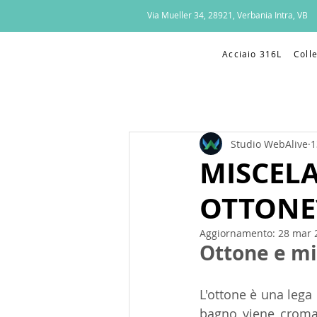
Via Mueller 34, 28921, Verbania Intra, VB
Acciaio 316L
Colle
Studio WebAlive
1
MISCELA
OTTONE
Aggiornamento:
28 mar 
Ottone e mi
L'ottone è una lega 
bagno viene cromat