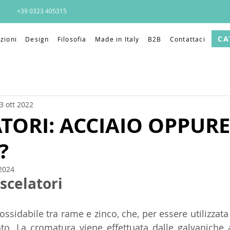
+39 0323 405315
CA
zioni
Design
Filosofia
Made in Italy
B2B
Contattaci
3 ott 2022
TORI: ACCIAIO OPPURE
?
2024
scelatori
ossidabile tra rame e zinco, che, per essere utilizzat
o. La cromatura viene effettuata dalle galvaniche 