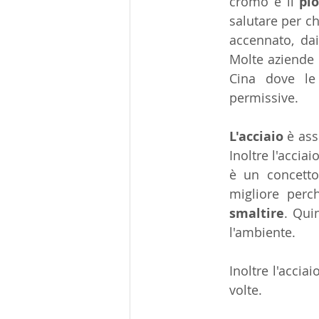
cromo è il 
pi
salutare per chi
accennato, dai
Molte aziende d
Cina dove le
permissive.
L'acciaio
 è as
Inoltre l'acciai
è un concetto
migliore perc
smaltire
. Qui
l'ambiente.
Inoltre l'accia
volte.