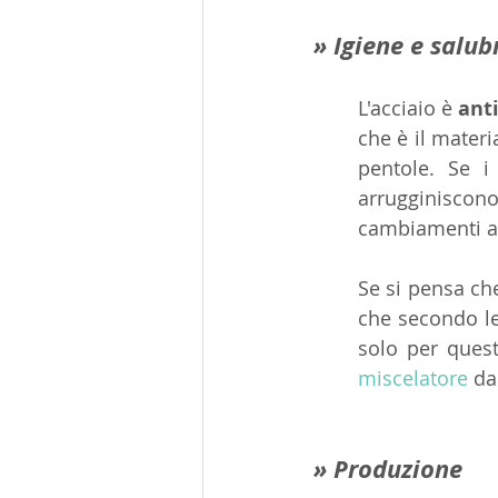
» Igiene e salub
L'acciaio è 
anti
che è il materia
pentole. Se i
arrugginiscon
cambiamenti a 
Se si pensa che 
che secondo l
miscelatore
 da
» Produzione