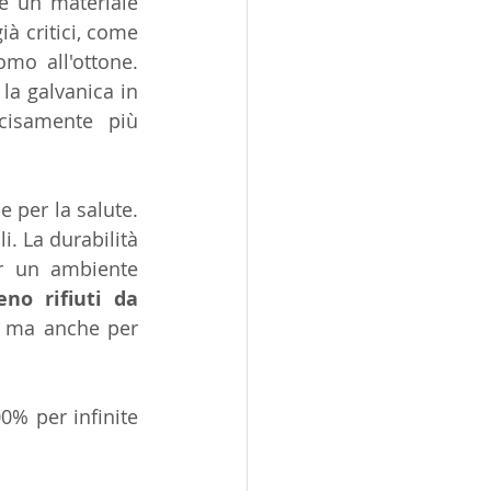
 un materiale 
ià critici, come 
mo all'ottone. 
la galvanica in 
isamente più 
per la salute. 
i. La durabilità 
r un ambiente 
no rifiuti da 
e ma anche per 
00% per infinite 