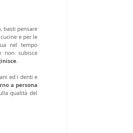
o, basti pensare 
 cucine e per le 
qua nel tempo 
e non subisce 
inisce
.
ani ed i denti e 
iorno a persona
solo per questi utilizzi primari... è bene farsi qualche domanda sulla qualità del 