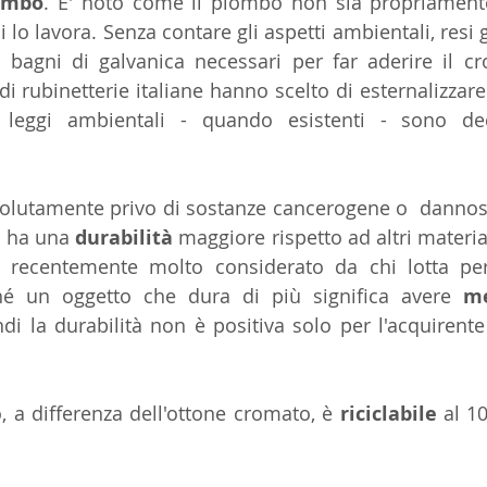
ombo
. E' noto come il piombo non sia propriamente
 lo lavora. Senza contare gli aspetti ambientali, resi g
 bagni di galvanica necessari per far aderire il cro
i rubinetterie italiane hanno scelto di esternalizzare 
 leggi ambientali - quando esistenti - sono dec
solutamente privo di sostanze cancerogene o  dannose 
o ha una 
durabilità 
maggiore rispetto ad altri material
 recentemente molto considerato da chi lotta pe
hé un oggetto che dura di più significa avere 
me
ndi la durabilità non è positiva solo per l'acquirent
io, a differenza dell'ottone cromato, è
 riciclabile
 al 1