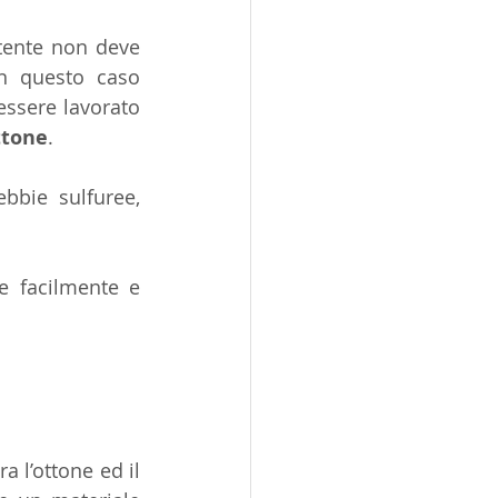
tente non deve 
n questo caso 
essere lavorato 
ttone
.
bbie sulfuree, 
e facilmente e 
a l’ottone ed il 