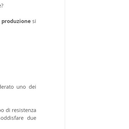
e?
i produzione
 si 
erato uno dei 
o di resistenza 
oddisfare due 