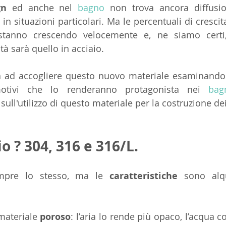
gn
 ed anche nel 
bagno
 non trova ancora diffusio
n situazioni particolari. Ma le percentuali di crescita 
stanno crescendo velocemente e, ne siamo certi, 
tà sarà quello in acciaio.
a ad accogliere questo nuovo materiale esaminando 
tivi che lo renderanno protagonista nei 
bag
ull'utilizzo di questo materiale per la costruzione dei
o ? 304, 316 e 316/L.
empre lo stesso, ma le 
caratteristiche
 sono alqu
materiale 
poroso
: l’aria lo rende più opaco, l’acqua c