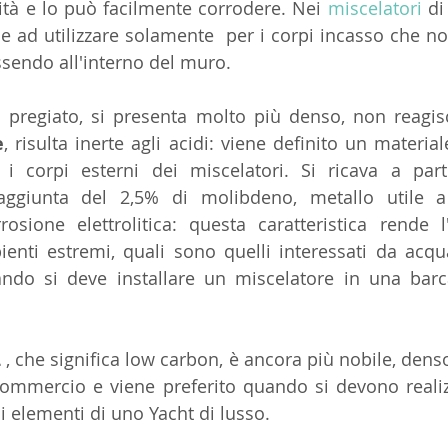
sità e lo può facilmente corrodere. Nei 
miscelatori
 di
nde ad utilizzare solamente  per i corpi incasso che n
ssendo all'interno del muro.
 pregiato, si presenta molto più denso, non reagisce
e
, risulta inerte agli acidi: viene definito un materiale
i corpi esterni dei miscelatori. Si ricava a partir
aggiunta del 2,5% di molibdeno, metallo utile a 
rosione elettrolitica: questa caratteristica rende l'
bienti estremi, quali sono quelli interessati da acqu
do si deve installare un miscelatore in una barca 
L
 , che significa low carbon, è ancora più nobile, denso 
commercio e viene preferito quando si devono realizz
li elementi di uno Yacht di lusso.