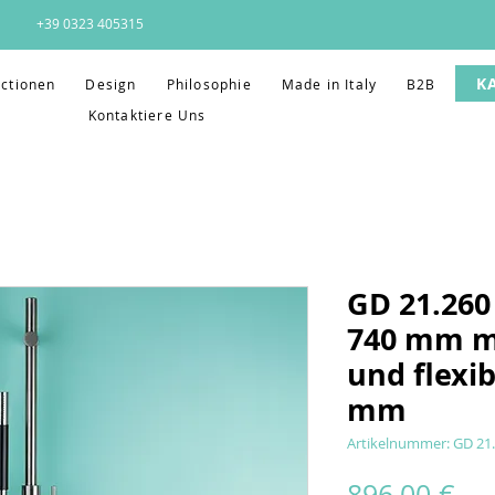
+39 0323 405315
K
ectionen
Design
Philosophie
Made in Italy
B2B
Kontaktiere Uns
GD 21.260 
740 mm m
und flexi
mm
Artikelnummer: GD 21
Pre
896,00 €