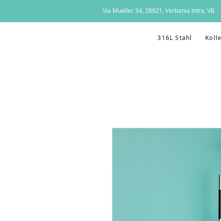
Via Mueller 34, 28921, Verbania Intra, VB
316L Stahl
Koll