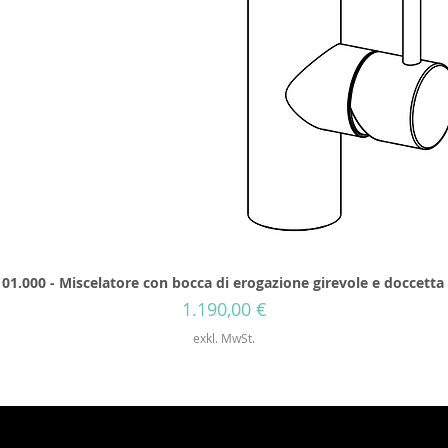
01.000 - Miscelatore con bocca di erogazione girevole e doccetta
Preis
1.190,00 €
exkl. MwSt.