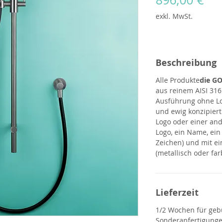
exkl. MwSt.
Beschreibung
Alle Produkte
die G
aus reinem AISI 316
Ausführung ohne Log
und ewig konzipier
Logo oder einer an
Logo, ein Name, ein
Zeichen) und mit e
(metallisch oder far
Lieferzeit
1/2 Wochen für gebü
Sonderanfertigunge