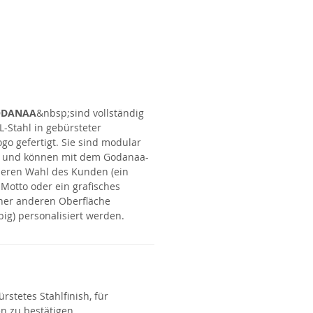
ODANAA
&nbsp;sind vollständig
L-Stahl in gebürsteter
o gefertigt. Sie sind modular
t und können mit dem Godanaa-
deren Wahl des Kunden (ein
 Motto oder ein grafisches
iner anderen Oberfläche
big) personalisiert werden.
rstetes Stahlfinish, für
n zu bestätigen.