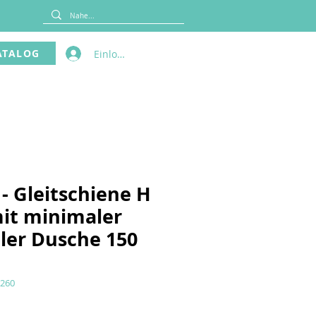
ATALOG
Einloggen
- Gleitschiene H
it minimaler
bler Dusche 150
.260
is